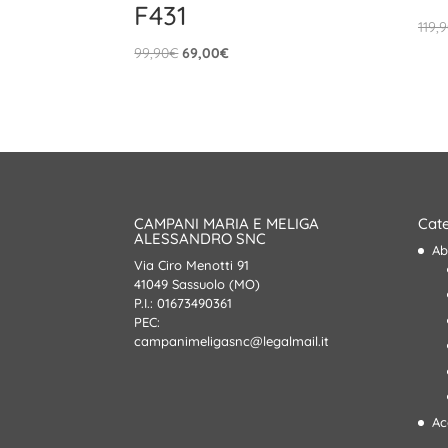
F431
119,
Il
Il
99,90
€
69,00
€
prezzo
prezzo
originale
attuale
era:
è:
99,90€.
69,00€.
CAMPANI MARIA E MELIGA
Cate
ALESSANDRO SNC
Ab
Via Ciro Menotti 91
41049 Sassuolo (MO)
P.I.: 01673490361
PEC:
campanimeligasnc@legalmail.it
Ac