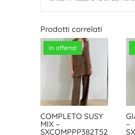
Prodotti correlati
In offerta!
COMPLETO SUSY
GI
MIX –
–
SXCOMPPP382T52
SX