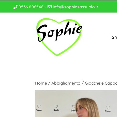
0536 806546 –
info@sophiesassuolo.it
Sh
Home
/
Abbigliamento
/
Giacche e Cappo