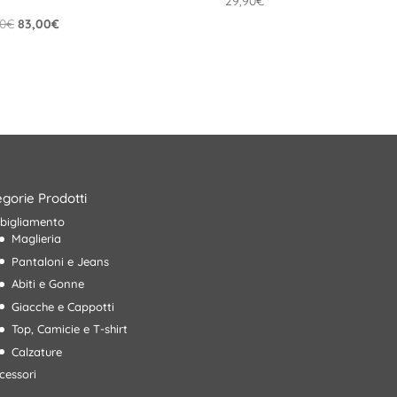
29,90
€
Il
Il
90
€
83,00
€
prezzo
prezzo
originale
attuale
era:
è:
119,90€.
83,00€.
gorie Prodotti
bigliamento
Maglieria
Pantaloni e Jeans
Abiti e Gonne
Giacche e Cappotti
Top, Camicie e T-shirt
Calzature
cessori