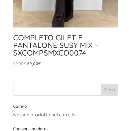
COMPLETO GILET E
PANTALONE SUSY MIX –
SXCOMPSMXCO0074
Il
Il
99,90
€
69,00
€
prezzo
prezzo
originale
attuale
era:
è:
99,90€.
69,00€.
Carrello
Nessun prodotto nel carrello.
Categorie prodotto