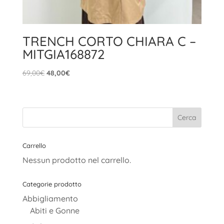
TRENCH CORTO CHIARA C –
MITGIA168872
Il
Il
69,00
€
48,00
€
prezzo
prezzo
originale
attuale
era:
è:
69,00€.
48,00€.
Carrello
Nessun prodotto nel carrello.
Categorie prodotto
Abbigliamento
Abiti e Gonne