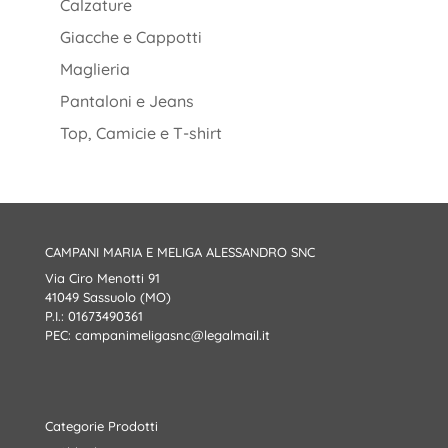
Calzature
Giacche e Cappotti
Maglieria
Pantaloni e Jeans
Top, Camicie e T-shirt
CAMPANI MARIA E MELIGA ALESSANDRO SNC
Via Ciro Menotti 91
41049 Sassuolo (MO)
P.I.: 01673490361
PEC:
campanimeligasnc@legalmail.it
Categorie Prodotti