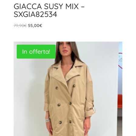
GIACCA SUSY MIX –
SXGIA82534
Il
Il
79,90
€
55,00
€
prezzo
prezzo
originale
attuale
era:
è:
In offerta!
79,90€.
55,00€.