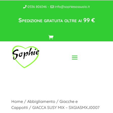
0536 806546 –
info@sophiesassuolo.it
Spedizione gratuita oltre ai 99 €
Home
/
Abbigliamento
/
Giacche e
Cappotti
/ GIACCA SUSY MIX – SXGIASMXJ0007