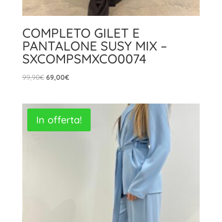
COMPLETO GILET E
PANTALONE SUSY MIX –
SXCOMPSMXCO0074
Il
Il
99,90
€
69,00
€
prezzo
prezzo
originale
attuale
era:
è:
In offerta!
99,90€.
69,00€.