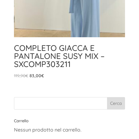
COMPLETO GIACCA E
PANTALONE SUSY MIX –
SXCOMP303211
Il
Il
119,90
€
83,00
€
prezzo
prezzo
originale
attuale
era:
è:
119,90€.
83,00€.
Carrello
Nessun prodotto nel carrello.