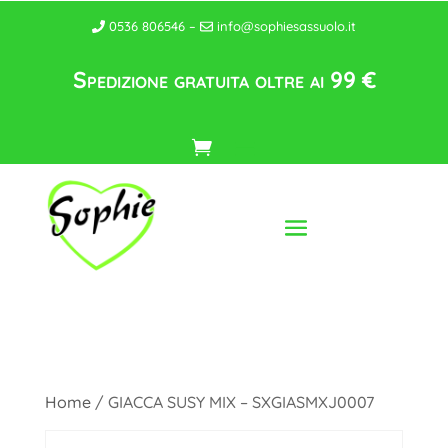
0536 806546 –
info@sophiesassuolo.it
Spedizione gratuita oltre ai 99 €
Home
/ GIACCA SUSY MIX – SXGIASMXJ0007