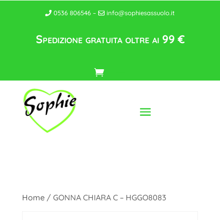
0536 806546 –
info@sophiesassuolo.it
Spedizione gratuita oltre ai 99 €
Home
/ GONNA CHIARA C – HGGO8083