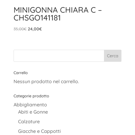
MINIGONNA CHIARA C –
CHSGO141181
Il
Il
35,00
€
24,00
€
prezzo
prezzo
originale
attuale
era:
è:
35,00€.
24,00€.
Carrello
Nessun prodotto nel carrello.
Categorie prodotto
Abbigliamento
Abiti e Gonne
Calzature
Giacche e Cappotti