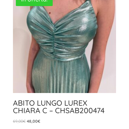
ABITO LUNGO LUREX
CHIARA C – CHSAB200474
Il
Il
69,00
€
48,00
€
prezzo
prezzo