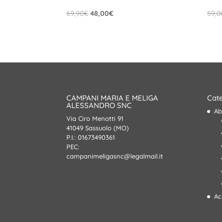
Il
Il
69,90
€
48,00
€
59,0
prezzo
prezzo
originale
attuale
era:
è:
69,90€.
48,00€.
CAMPANI MARIA E MELIGA
Cate
ALESSANDRO SNC
Ab
Via Ciro Menotti 91
41049 Sassuolo (MO)
P.I.: 01673490361
PEC:
campanimeligasnc@legalmail.it
Ac