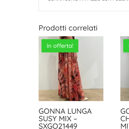
Prodotti correlati
In offerta!
GONNA LUNGA
G
SUSY MIX –
CH
SXGO21449
M