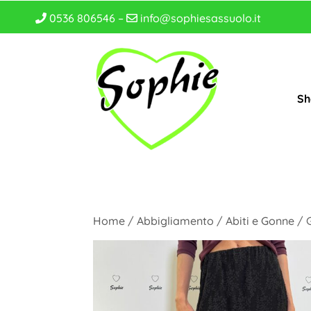
0536 806546 –
info@sophiesassuolo.it
Sh
Home
/
Abbigliamento
/
Abiti e Gonne
/ 