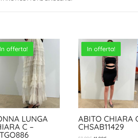
In offerta!
In offerta!
ONNA LUNGA
ABITO CHIARA C
IARA C –
CHSAB11429
ITGO886
Il
Il