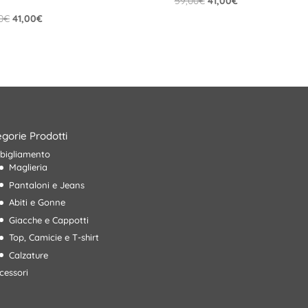
59,00
€
41,00
€
prezzo
prezzo
Il
Il
0
€
41,00
€
originale
attuale
prezzo
prezzo
era:
è:
originale
attuale
59,00€.
41,00€.
era:
è:
59,00€.
41,00€.
gorie Prodotti
bigliamento
Maglieria
Pantaloni e Jeans
Abiti e Gonne
Giacche e Cappotti
Top, Camicie e T-shirt
Calzature
cessori