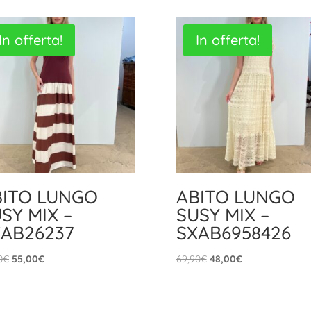
In offerta!
In offerta!
BITO LUNGO
ABITO LUNGO
SY MIX –
SUSY MIX –
XAB26237
SXAB6958426
Il
Il
Il
Il
0
€
55,00
€
69,90
€
48,00
€
prezzo
prezzo
prezzo
prezzo
originale
attuale
originale
attuale
era:
è:
era:
è: