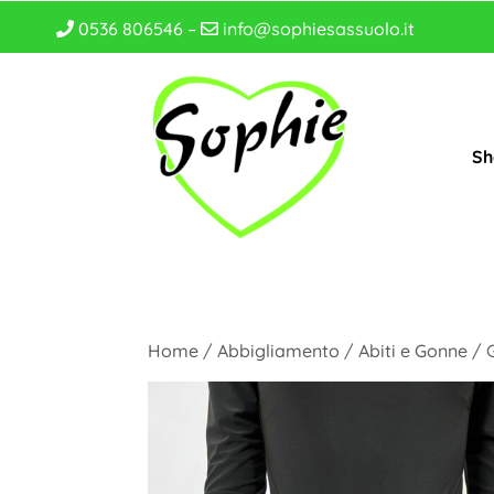
0536 806546 –
info@sophiesassuolo.it
Sh
Home
/
Abbigliamento
/
Abiti e Gonne
/ 