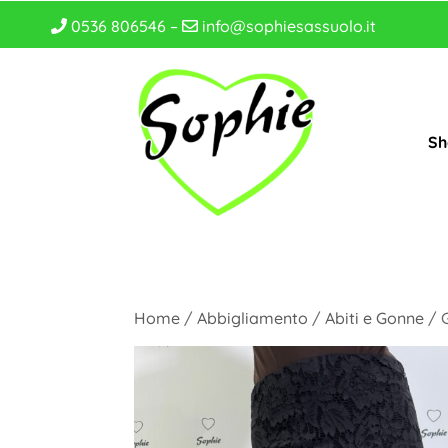
0536 806546 –
info@sophiesassuolo.it
Sh
Home
/
Abbigliamento
/
Abiti e Gonne
/ 