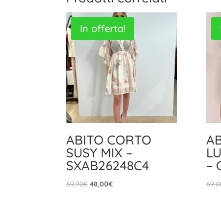
In offerta!
ABITO CORTO
A
SUSY MIX –
LU
SXAB26248C4
– 
Il
Il
69,90
€
48,00
€
69,0
prezzo
prezzo
originale
attuale
era:
è: