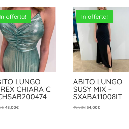
In offerta!
In offerta!
BITO LUNGO
ABITO LUNGO
REX CHIARA C
SUSY MIX –
CHSAB200474
SXABA11008IT
Il
Il
Il
Il
0
€
48,00
€
49,90
€
34,00
€
prezzo
prezzo
prezzo
prezzo
originale
attuale
originale
attuale
era:
è:
era:
è: