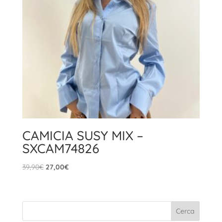
CAMICIA SUSY MIX –
SXCAM74826
Il
Il
39,90
€
27,00
€
prezzo
prezzo
originale
attuale
era:
è:
39,90€.
27,00€.