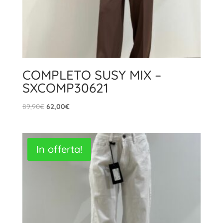
COMPLETO SUSY MIX –
SXCOMP30621
Il
Il
89,90
€
62,00
€
prezzo
prezzo
originale
attuale
era:
è:
In offerta!
89,90€.
62,00€.