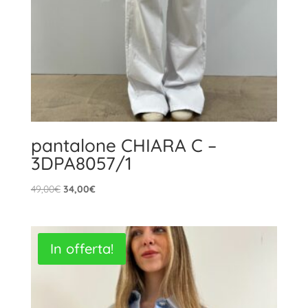
pantalone CHIARA C –
3DPA8057/1
Il
Il
49,00
€
34,00
€
prezzo
prezzo
originale
attuale
era:
è:
In offerta!
49,00€.
34,00€.