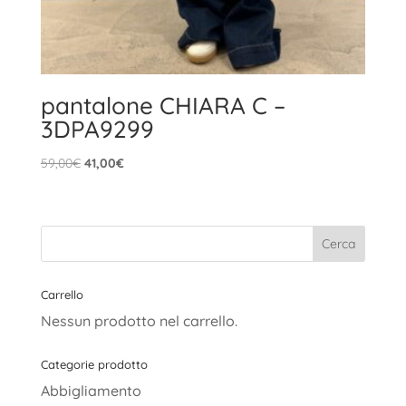
pantalone CHIARA C –
3DPA9299
Il
Il
59,00
€
41,00
€
prezzo
prezzo
originale
attuale
era:
è:
59,00€.
41,00€.
Carrello
Nessun prodotto nel carrello.
Categorie prodotto
Abbigliamento