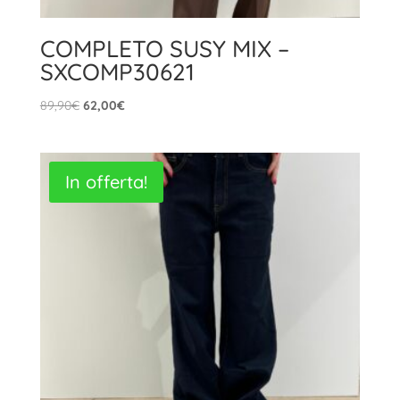
COMPLETO SUSY MIX –
SXCOMP30621
Il
Il
89,90
€
62,00
€
prezzo
prezzo
originale
attuale
era:
è:
In offerta!
89,90€.
62,00€.