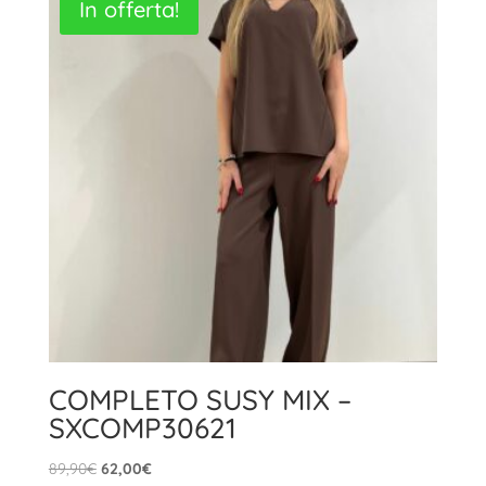
In offerta!
79,90€.
55,00€.
COMPLETO SUSY MIX –
SXCOMP30621
Il
Il
89,90
€
62,00
€