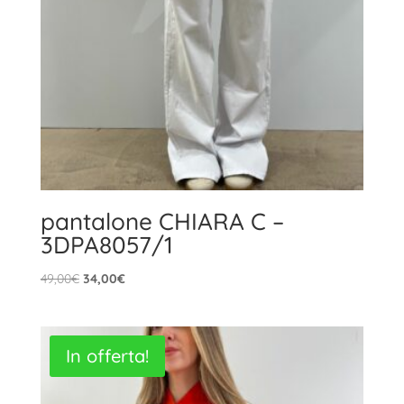
pantalone CHIARA C –
3DPA8057/1
Il
Il
49,00
€
34,00
€
prezzo
prezzo
originale
attuale
era:
è:
In offerta!
49,00€.
34,00€.