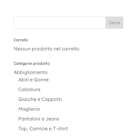
prezzo
prezzo
originale
attuale
era:
è:
89,90€.
62,00€.
Carrello
Nessun prodotto nel carrello.
Categorie prodotto
Abbigliamento
Abiti e Gonne
Calzature
Giacche e Cappotti
Maglieria
Pantaloni e Jeans
Top, Camicie e T-shirt