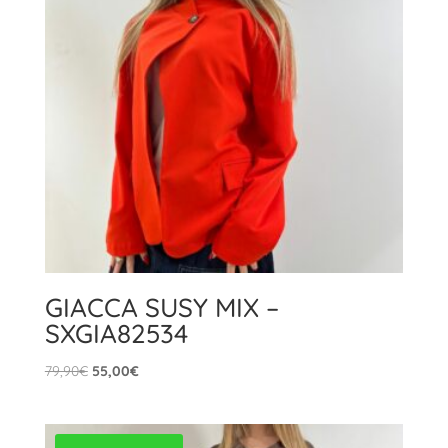
GIACCA SUSY MIX –
SXGIA82534
Il
Il
79,90
€
55,00
€
prezzo
prezzo
originale
attuale
era:
è: