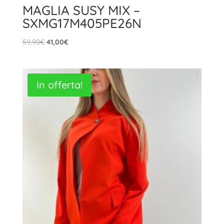
MAGLIA SUSY MIX –
SXMG17M405PE26N
Il
Il
59,90
€
41,00
€
prezzo
prezzo
originale
attuale
era:
è:
In offerta!
59,90€.
41,00€.