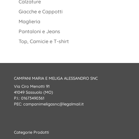
Calzature
Giacche e Cappotti
Maglieria
Pantaloni e Jeans
Top, Camicie e T-shirt
CAMPANI MARIA E MELIGA ALESSANDRO SNC
Via Ciro Menotti 91
41049 Sassuolo (MO)
P.I.: 01673490361
PEC:
campanimeligasnc@legalmail.it
Categorie Prodotti