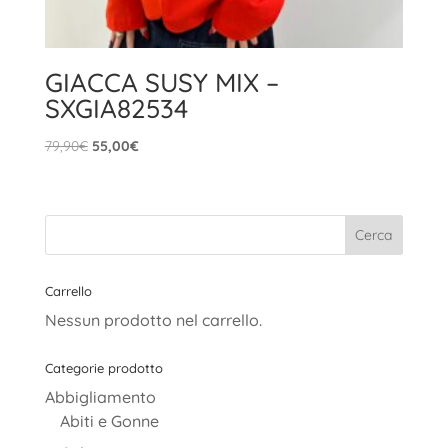
GIACCA SUSY MIX –
SXGIA82534
Il
Il
79,90
€
55,00
€
prezzo
prezzo
originale
attuale
era:
è:
79,90€.
55,00€.
Carrello
Nessun prodotto nel carrello.
Categorie prodotto
Abbigliamento
Abiti e Gonne