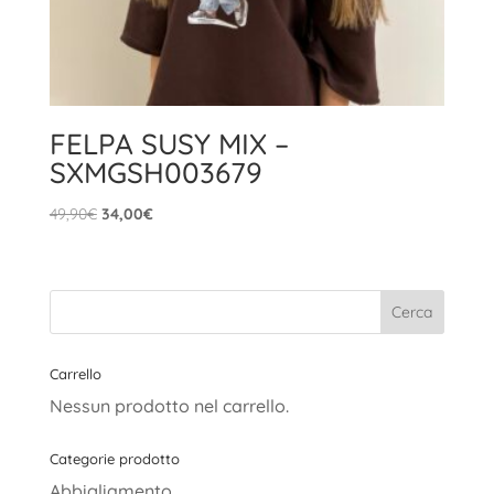
FELPA SUSY MIX –
SXMGSH003679
Il
Il
49,90
€
34,00
€
prezzo
prezzo
originale
attuale
era:
è:
49,90€.
34,00€.
Carrello
Nessun prodotto nel carrello.
Categorie prodotto
Abbigliamento