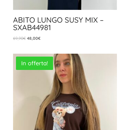
ABITO LUNGO SUSY MIX –
SXAB44981
Il
Il
69,90
€
48,00
€
prezzo
prezzo
originale
attuale
era:
è:
In offerta!
69,90€.
48,00€.