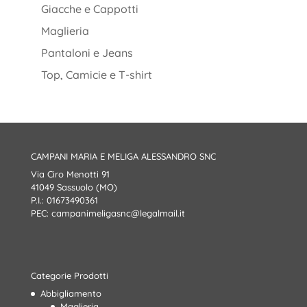
Giacche e Cappotti
Maglieria
Pantaloni e Jeans
Top, Camicie e T-shirt
CAMPANI MARIA E MELIGA ALESSANDRO SNC
Via Ciro Menotti 91
41049 Sassuolo (MO)
P.I.: 01673490361
PEC:
campanimeligasnc@legalmail.it
Categorie Prodotti
Abbigliamento
Maglieria