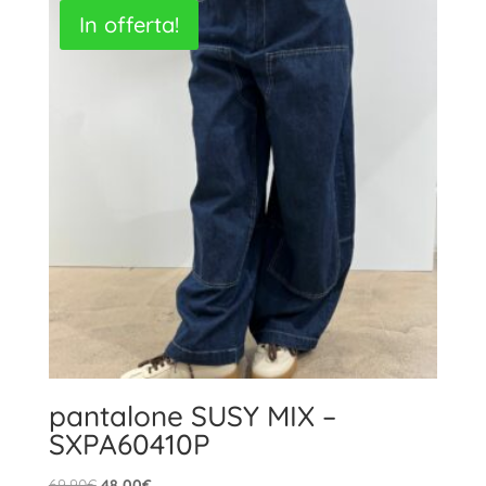
In offerta!
pantalone SUSY MIX –
SXPA60410P
Il
Il
69,90
€
48,00
€