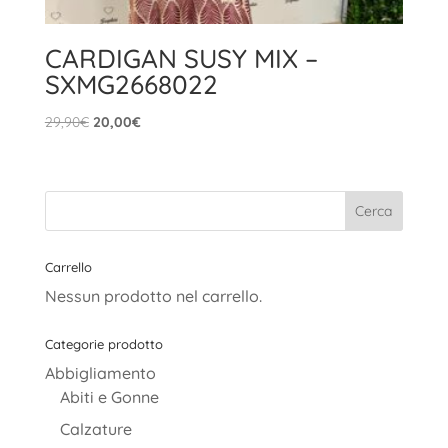
CARDIGAN SUSY MIX –
SXMG2668022
Il
Il
29,90
€
20,00
€
prezzo
prezzo
originale
attuale
era:
è:
29,90€.
20,00€.
Carrello
Nessun prodotto nel carrello.
Categorie prodotto
Abbigliamento
Abiti e Gonne
Calzature