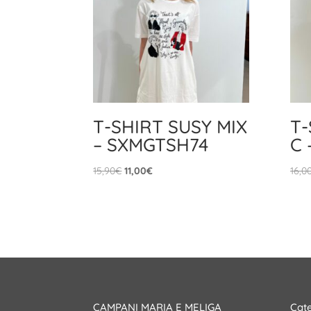
T-SHIRT SUSY MIX
T-
– SXMGTSH74
C 
Il
Il
15,90
€
11,00
€
16,0
prezzo
prezzo
originale
attuale
era:
è:
15,90€.
11,00€.
CAMPANI MARIA E MELIGA
Cate