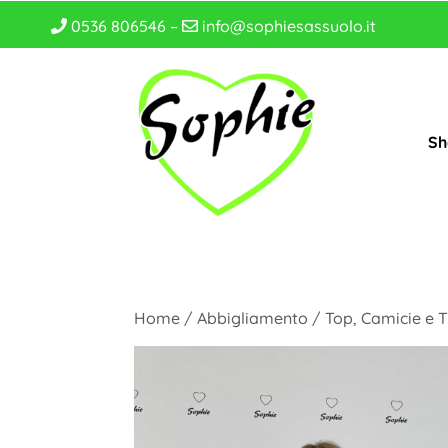
0536 806546 –
info@sophiesassuolo.it
Sh
Home
/
Abbigliamento
/
Top, Camicie e T