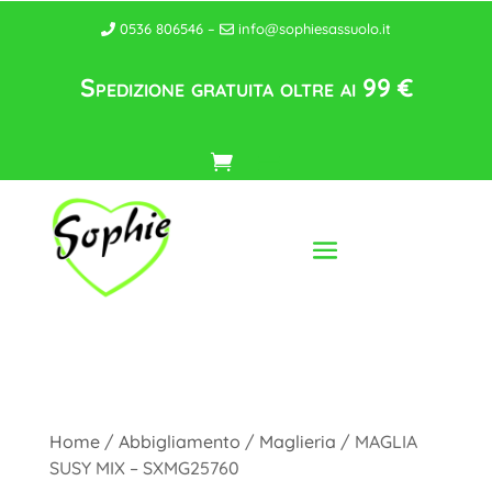
0536 806546 –
info@sophiesassuolo.it
Spedizione gratuita oltre ai 99 €
Home
/
Abbigliamento
/
Maglieria
/ MAGLIA
SUSY MIX – SXMG25760