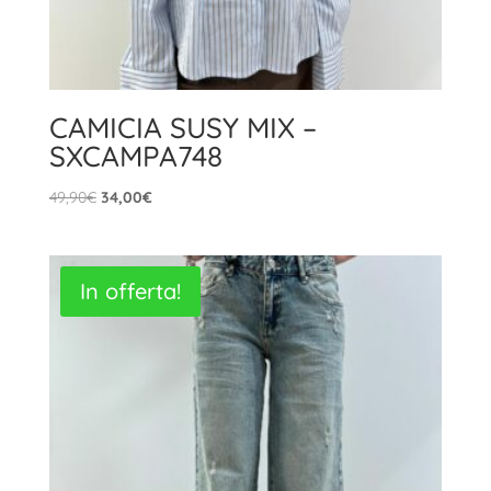
CAMICIA SUSY MIX –
SXCAMPA748
Il
Il
49,90
€
34,00
€
prezzo
prezzo
originale
attuale
era:
è:
In offerta!
49,90€.
34,00€.