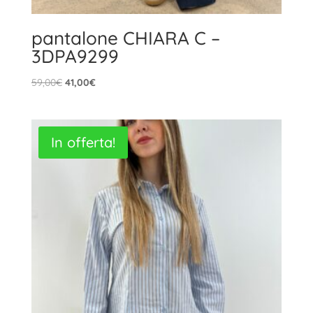
pantalone CHIARA C –
3DPA9299
Il
Il
59,00
€
41,00
€
prezzo
prezzo
originale
attuale
era:
è:
In offerta!
59,00€.
41,00€.