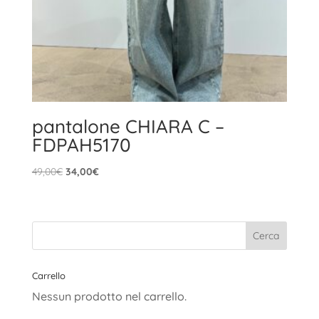
pantalone CHIARA C –
FDPAH5170
Il
Il
49,00
€
34,00
€
prezzo
prezzo
originale
attuale
era:
è:
49,00€.
34,00€.
Carrello
Nessun prodotto nel carrello.