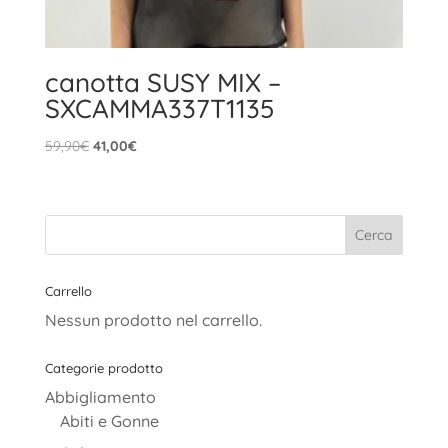
canotta SUSY MIX –
SXCAMMA337T1135
Il
Il
59,90
€
41,00
€
prezzo
prezzo
originale
attuale
era:
è:
59,90€.
41,00€.
Carrello
Nessun prodotto nel carrello.
Categorie prodotto
Abbigliamento
Abiti e Gonne