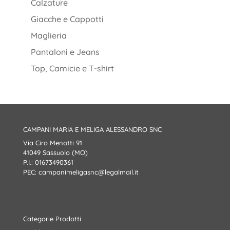
Calzature
Giacche e Cappotti
Maglieria
Pantaloni e Jeans
Top, Camicie e T-shirt
CAMPANI MARIA E MELIGA ALESSANDRO SNC
Via Ciro Menotti 91
41049 Sassuolo (MO)
P.I.: 01673490361
PEC:
campanimeligasnc@legalmail.it
Categorie Prodotti