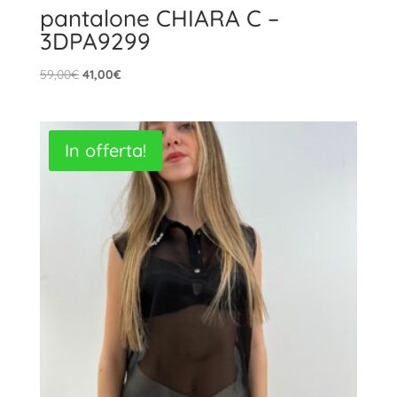
pantalone CHIARA C –
3DPA9299
Il
Il
59,00
€
41,00
€
prezzo
prezzo
originale
attuale
era:
è:
In offerta!
59,00€.
41,00€.