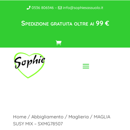
0536 806546 –
info@sophiesassuolo.it
Spedizione gratuita oltre ai 99 €
Home
/
Abbigliamento
/
Maglieria
/ MAGLIA
SUSY MIX – SXMG78507