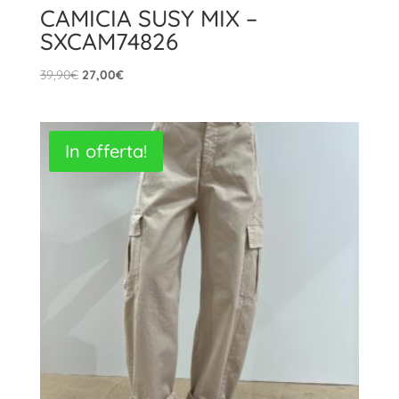
CAMICIA SUSY MIX –
SXCAM74826
Il
Il
39,90
€
27,00
€
prezzo
prezzo
originale
attuale
era:
è:
In offerta!
39,90€.
27,00€.