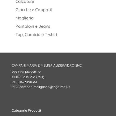
Calzature
Giacche e Cappotti
Maglieria
Pantaloni e Jeans
Top, Camicie e T-shirt
CAMPANI MARIA E MELIGA ALESSANDRO SNC
Via Ciro Menotti 91
41049 Sassuolo (MO)
P.I.: 01673490361
PEC:
campanimeligasnc@legalmail.it
Categorie Prodotti