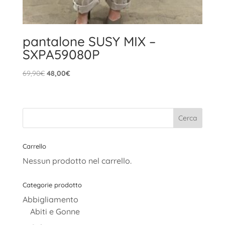
pantalone SUSY MIX –
SXPA59080P
Il
Il
69,90
€
48,00
€
prezzo
prezzo
originale
attuale
era:
è:
69,90€.
48,00€.
Carrello
Nessun prodotto nel carrello.
Categorie prodotto
Abbigliamento
Abiti e Gonne