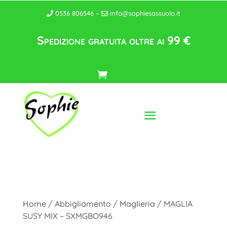
0536 806546 –
info@sophiesassuolo.it
Spedizione gratuita oltre ai 99 €
Home
/
Abbigliamento
/
Maglieria
/ MAGLIA
SUSY MIX – SXMGBO946