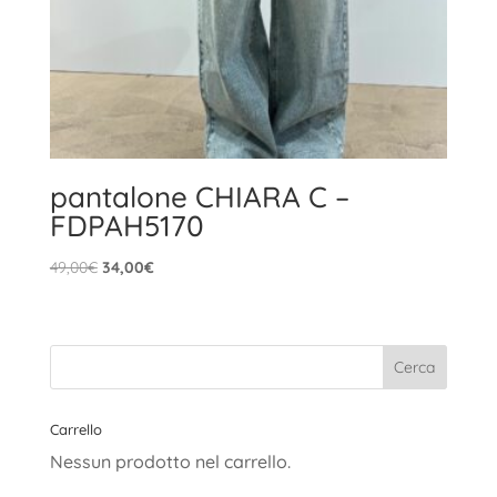
pantalone CHIARA C –
FDPAH5170
Il
Il
49,00
€
34,00
€
prezzo
prezzo
originale
attuale
era:
è:
49,00€.
34,00€.
Carrello
Nessun prodotto nel carrello.