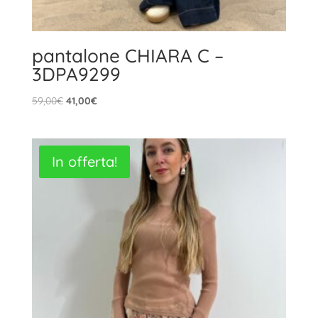
pantalone CHIARA C –
3DPA9299
Il
Il
59,00
€
41,00
€
prezzo
prezzo
originale
attuale
era:
è:
In offerta!
59,00€.
41,00€.