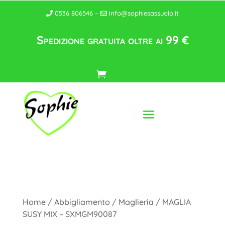
0536 806546 –
info@sophiesassuolo.it
Spedizione gratuita oltre ai 99 €
Home
/
Abbigliamento
/
Maglieria
/ MAGLIA
SUSY MIX – SXMGM90087