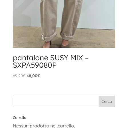
pantalone SUSY MIX –
SXPA59080P
Il
Il
69,90
€
48,00
€
prezzo
prezzo
originale
attuale
era:
è:
69,90€.
48,00€.
Carrello
Nessun prodotto nel carrello.