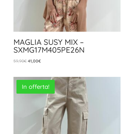
MAGLIA SUSY MIX –
SXMG17M405PE26N
Il
Il
59,90
€
41,00
€
prezzo
prezzo
originale
attuale
era:
è:
In offerta!
59,90€.
41,00€.