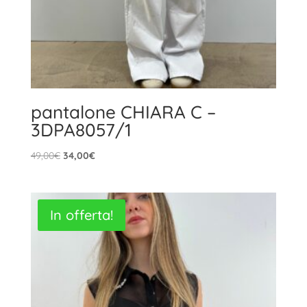
pantalone CHIARA C –
3DPA8057/1
Il
Il
49,00
€
34,00
€
prezzo
prezzo
originale
attuale
era:
è:
In offerta!
49,00€.
34,00€.