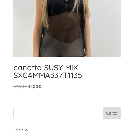
canotta SUSY MIX –
SXCAMMA337T1135
Il
Il
59,90
€
41,00
€
prezzo
prezzo
originale
attuale
era:
è:
59,90€.
41,00€.
Carrello