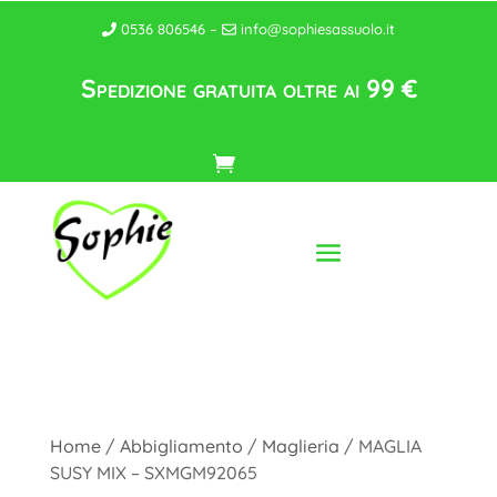
0536 806546 –
info@sophiesassuolo.it
Spedizione gratuita oltre ai 99 €
Home
/
Abbigliamento
/
Maglieria
/ MAGLIA
SUSY MIX – SXMGM92065