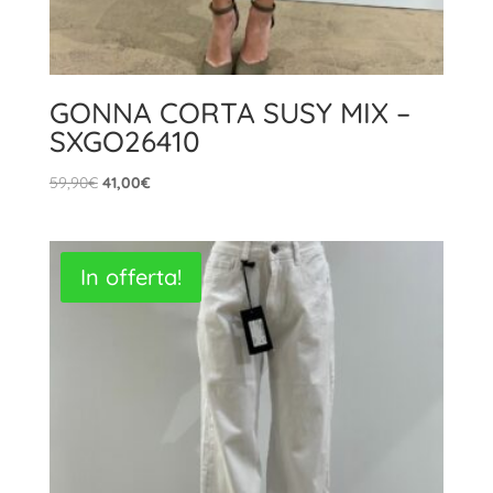
GONNA CORTA SUSY MIX –
SXGO26410
Il
Il
59,90
€
41,00
€
prezzo
prezzo
originale
attuale
era:
è:
In offerta!
59,90€.
41,00€.