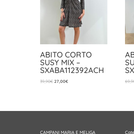
ABITO CORTO
A
SUSY MIX –
SU
SXABA112392ACH
SX
Il
Il
39,90
€
27,00
€
69,9
prezzo
prezzo
originale
attuale
era:
è:
39,90€.
27,00€.
CAMPANI MARIA E MELIGA
Cate