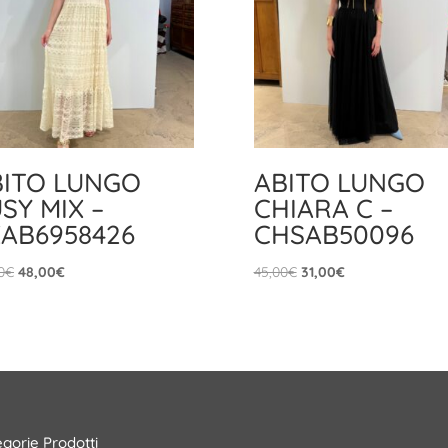
BITO LUNGO
ABITO LUNGO
SY MIX –
CHIARA C –
AB6958426
CHSAB50096
Il
Il
Il
Il
0
€
48,00
€
45,00
€
31,00
€
prezzo
prezzo
prezzo
prezzo
originale
attuale
originale
attuale
era:
è:
era:
è:
69,90€.
48,00€.
45,00€.
31,00€.
gorie Prodotti