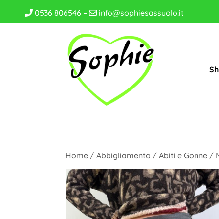
0536 806546 –
info@sophiesassuolo.it
Sh
Home
/
Abbigliamento
/
Abiti e Gonne
/ 