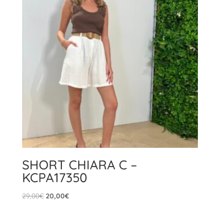
SHORT CHIARA C –
KCPA17350
Il
Il
29,00
€
20,00
€
prezzo
prezzo
originale
attuale