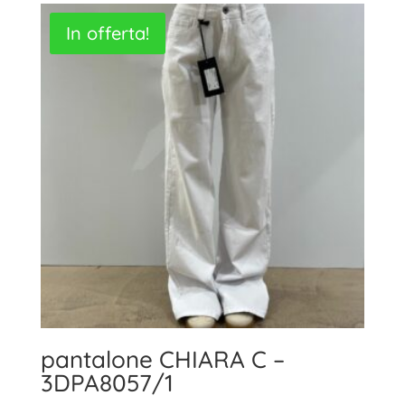
era:
è:
In offerta!
29,00€.
20,00€.
pantalone CHIARA C –
3DPA8057/1