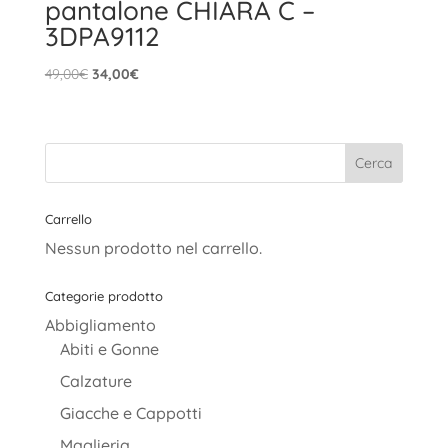
pantalone CHIARA C –
3DPA9112
Il
Il
49,00
€
34,00
€
prezzo
prezzo
originale
attuale
era:
è:
49,00€.
34,00€.
Carrello
Nessun prodotto nel carrello.
Categorie prodotto
Abbigliamento
Abiti e Gonne
Calzature
Giacche e Cappotti
Maglieria