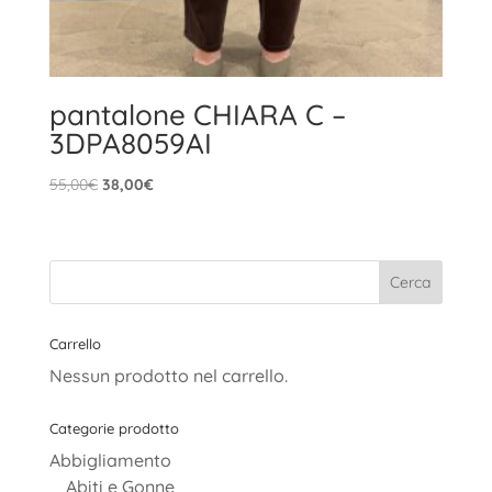
pantalone CHIARA C –
3DPA8059AI
Il
Il
55,00
€
38,00
€
prezzo
prezzo
originale
attuale
era:
è:
55,00€.
38,00€.
Carrello
Nessun prodotto nel carrello.
Categorie prodotto
Abbigliamento
Abiti e Gonne