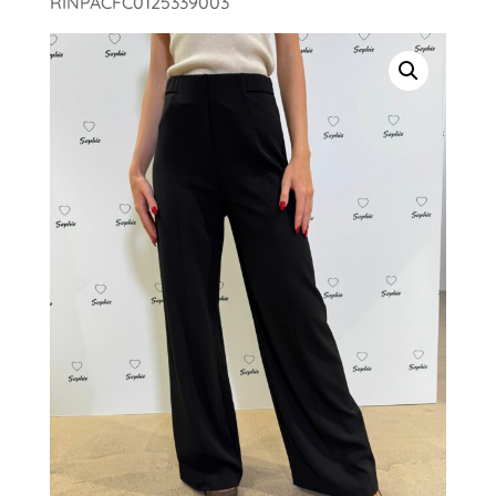
RINPACFC0125339003