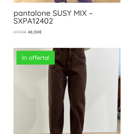
pantalone SUSY MIX –
SXPA12402
Il
Il
69,90
€
48,00
€
prezzo
prezzo
originale
attuale
era:
è:
In offerta!
69,90€.
48,00€.