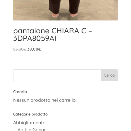
pantalone CHIARA C –
3DPA8059AI
Il
Il
55,00
€
38,00
€
prezzo
prezzo
originale
attuale
era:
è:
55,00€.
38,00€.
Carrello
Nessun prodotto nel carrello.
Categorie prodotto
Abbigliamento
Abiti e Gonne