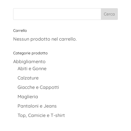
originale
attuale
era:
è:
29,00€.
20,00€.
Carrello
Nessun prodotto nel carrello.
Categorie prodotto
Abbigliamento
Abiti e Gonne
Calzature
Giacche e Cappotti
Maglieria
Pantaloni e Jeans
Top, Camicie e T-shirt