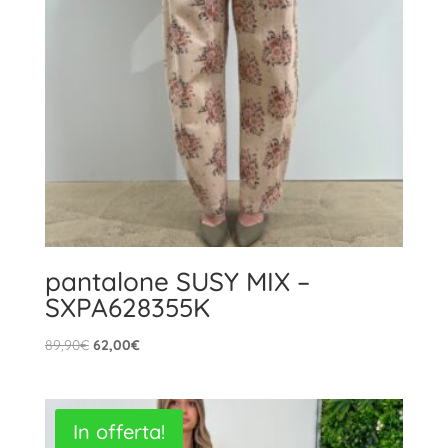
pantalone SUSY MIX –
SXPA628355K
Il
Il
89,90
€
62,00
€
prezzo
prezzo
originale
attuale
era:
è:
In offerta!
89,90€.
62,00€.