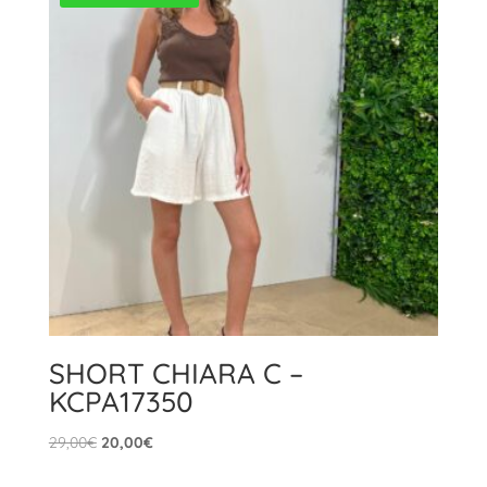
SHORT CHIARA C –
KCPA17350
Il
Il
29,00
€
20,00
€
prezzo
prezzo