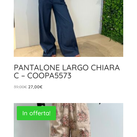
PANTALONE LARGO CHIARA
C – COOPA5573
Il
Il
39,00
€
27,00
€
prezzo
prezzo
originale
attuale
era:
è:
In offerta!
39,00€.
27,00€.