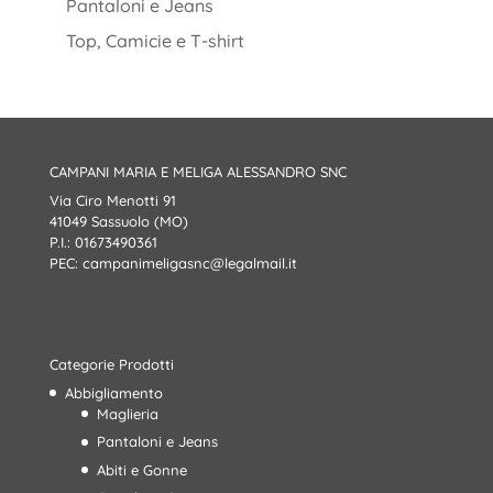
Pantaloni e Jeans
Top, Camicie e T-shirt
CAMPANI MARIA E MELIGA ALESSANDRO SNC
Via Ciro Menotti 91
41049 Sassuolo (MO)
P.I.: 01673490361
PEC:
campanimeligasnc@legalmail.it
Categorie Prodotti
Abbigliamento
Maglieria
Pantaloni e Jeans
Abiti e Gonne