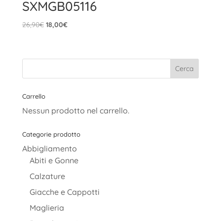
SXMGB05116
Il
Il
26,90
€
18,00
€
prezzo
prezzo
originale
attuale
era:
è:
26,90€.
18,00€.
Carrello
Nessun prodotto nel carrello.
Categorie prodotto
Abbigliamento
Abiti e Gonne
Calzature
Giacche e Cappotti
Maglieria