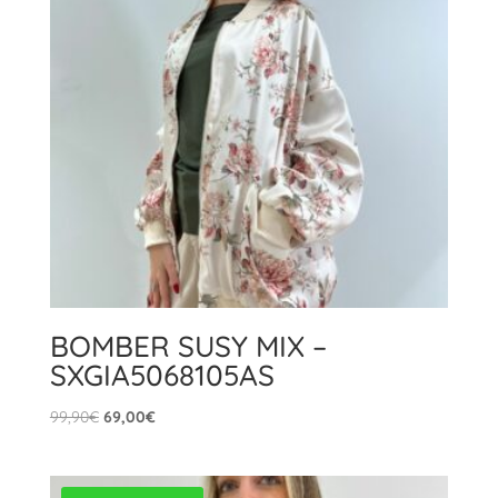
BOMBER SUSY MIX –
SXGIA5068105AS
Il
Il
99,90
€
69,00
€
prezzo
prezzo
originale
attuale
era:
è: