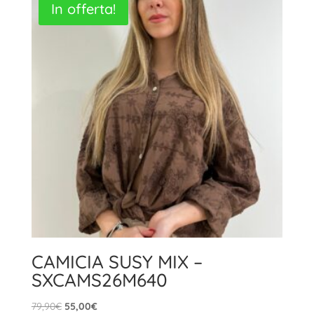
In offerta!
99,90€.
69,00€.
CAMICIA SUSY MIX –
SXCAMS26M640
Il
Il
79,90
€
55,00
€