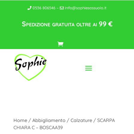
0536 806546 –
info@sophiesassuolo.it
Spedizione gratuita oltre ai 99 €
Home
/
Abbigliamento
/
Calzature
/ SCARPA
CHIARA C – BOSCAA39