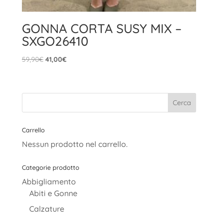
GONNA CORTA SUSY MIX –
SXGO26410
Il
Il
59,90
€
41,00
€
prezzo
prezzo
originale
attuale
era:
è:
59,90€.
41,00€.
Carrello
Nessun prodotto nel carrello.
Categorie prodotto
Abbigliamento
Abiti e Gonne
Calzature