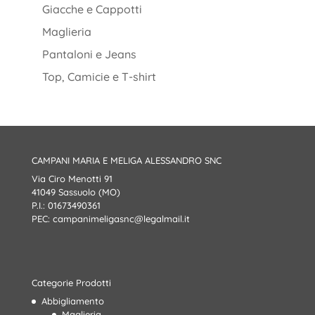
Giacche e Cappotti
Maglieria
Pantaloni e Jeans
Top, Camicie e T-shirt
CAMPANI MARIA E MELIGA ALESSANDRO SNC
Via Ciro Menotti 91
41049 Sassuolo (MO)
P.I.: 01673490361
PEC:
campanimeligasnc@legalmail.it
Categorie Prodotti
Abbigliamento
Maglieria