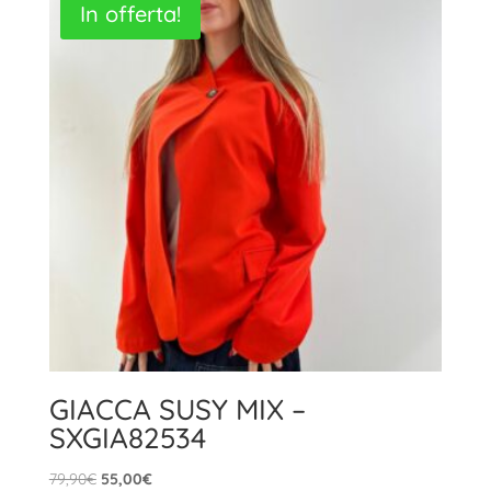
In offerta!
89,90€.
62,00€.
GIACCA SUSY MIX –
SXGIA82534
Il
Il
79,90
€
55,00
€