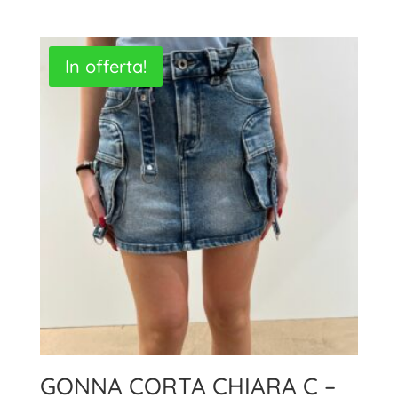
prezzo
prezzo
originale
attuale
era:
è:
In offerta!
79,90€.
55,00€.
GONNA CORTA CHIARA C –