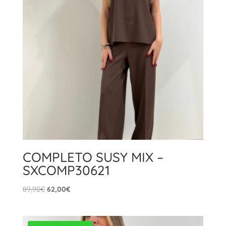
COMPLETO SUSY MIX –
SXCOMP30621
Il
Il
89,90
€
62,00
€
prezzo
prezzo
originale
attuale
era:
è: