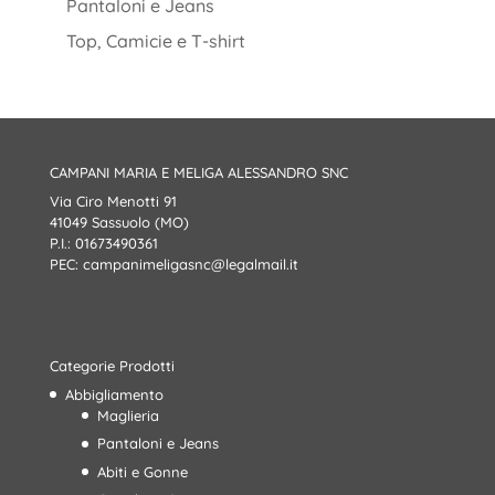
Pantaloni e Jeans
Top, Camicie e T-shirt
CAMPANI MARIA E MELIGA ALESSANDRO SNC
Via Ciro Menotti 91
41049 Sassuolo (MO)
P.I.: 01673490361
PEC:
campanimeligasnc@legalmail.it
Categorie Prodotti
Abbigliamento
Maglieria
Pantaloni e Jeans
Abiti e Gonne