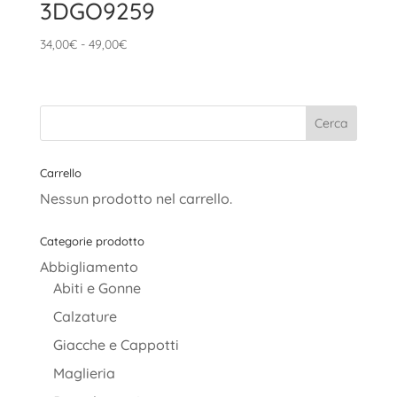
3DGO9259
Fascia
34,00
€
-
49,00
€
di
prezzo:
da
34,00€
a
49,00€
Carrello
Nessun prodotto nel carrello.
Categorie prodotto
Abbigliamento
Abiti e Gonne
Calzature
Giacche e Cappotti
Maglieria