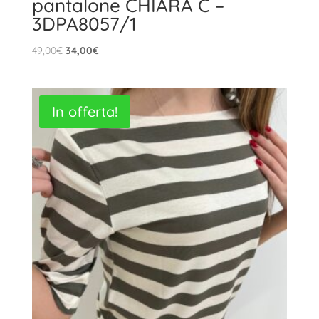
pantalone CHIARA C –
3DPA8057/1
Il
Il
49,00
€
34,00
€
prezzo
prezzo
originale
attuale
era:
è:
In offerta!
49,00€.
34,00€.