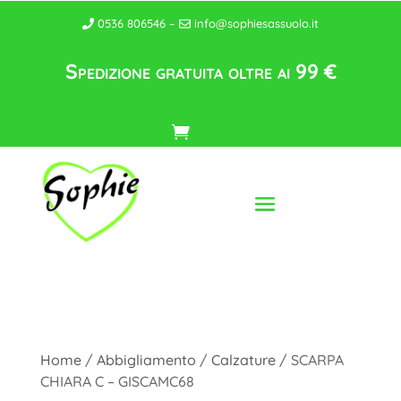
0536 806546 –
info@sophiesassuolo.it
Spedizione gratuita oltre ai 99 €
Home
/
Abbigliamento
/
Calzature
/ SCARPA
CHIARA C – GISCAMC68