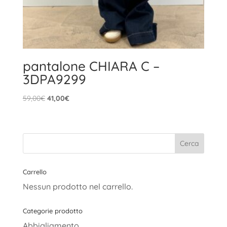
pantalone CHIARA C –
3DPA9299
Il
Il
59,00
€
41,00
€
prezzo
prezzo
originale
attuale
era:
è:
59,00€.
41,00€.
Carrello
Nessun prodotto nel carrello.
Categorie prodotto
Abbigliamento