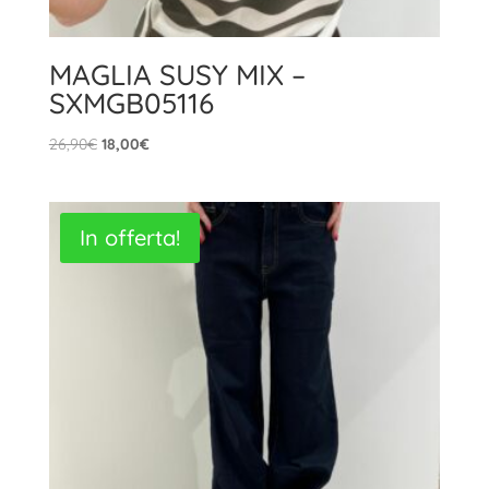
MAGLIA SUSY MIX –
SXMGB05116
Il
Il
26,90
€
18,00
€
prezzo
prezzo
originale
attuale
era:
è:
In offerta!
26,90€.
18,00€.