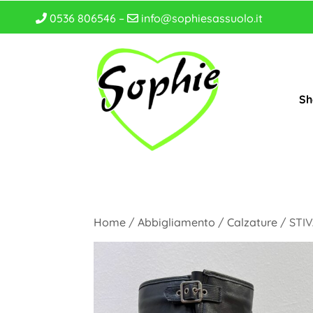
0536 806546 –
info@sophiesassuolo.it
Sh
Home
/
Abbigliamento
/
Calzature
/ STIV