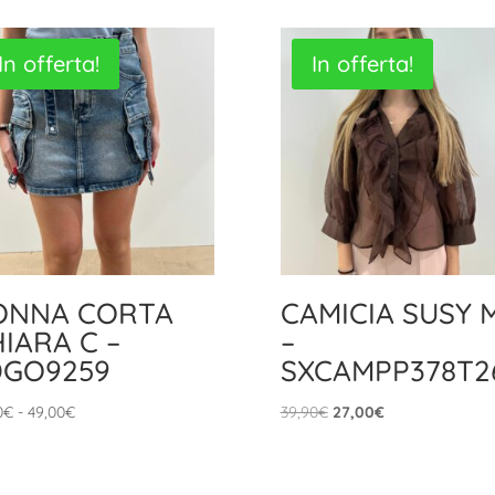
In offerta!
In offerta!
ONNA CORTA
CAMICIA SUSY 
IARA C –
–
DGO9259
SXCAMPP378T2
Fascia
Il
Il
0
€
-
49,00
€
39,90
€
27,00
€
di
prezzo
prezzo
prezzo:
originale
attuale
da
era:
è: