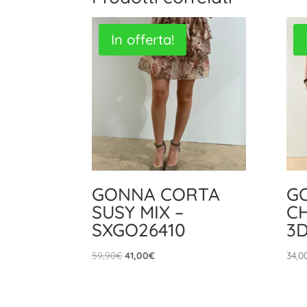
In offerta!
GONNA CORTA
G
SUSY MIX –
CH
SXGO26410
3
Il
Il
59,90
€
41,00
€
34,0
prezzo
prezzo
originale
attuale
era:
è: