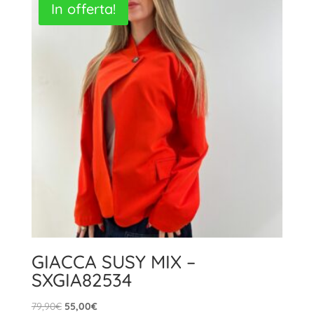
In offerta!
59,00€.
41,00€.
GIACCA SUSY MIX –
SXGIA82534
Il
Il
79,90
€
55,00
€