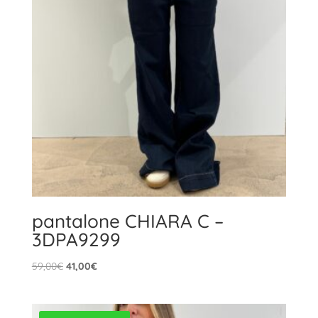
pantalone CHIARA C –
3DPA9299
Il
Il
59,00
€
41,00
€
prezzo
prezzo
originale
attuale
era:
è: