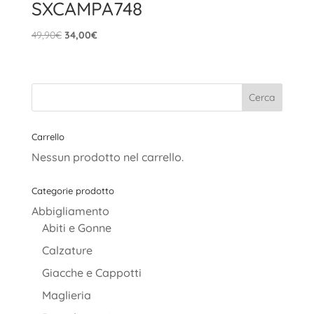
SXCAMPA748
Il
Il
49,90
€
34,00
€
prezzo
prezzo
originale
attuale
era:
è:
49,90€.
34,00€.
Carrello
Nessun prodotto nel carrello.
Categorie prodotto
Abbigliamento
Abiti e Gonne
Calzature
Giacche e Cappotti
Maglieria