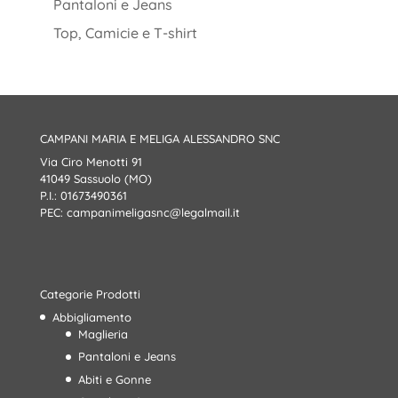
Pantaloni e Jeans
Top, Camicie e T-shirt
CAMPANI MARIA E MELIGA ALESSANDRO SNC
Via Ciro Menotti 91
41049 Sassuolo (MO)
P.I.: 01673490361
PEC:
campanimeligasnc@legalmail.it
Categorie Prodotti
Abbigliamento
Maglieria
Pantaloni e Jeans
Abiti e Gonne