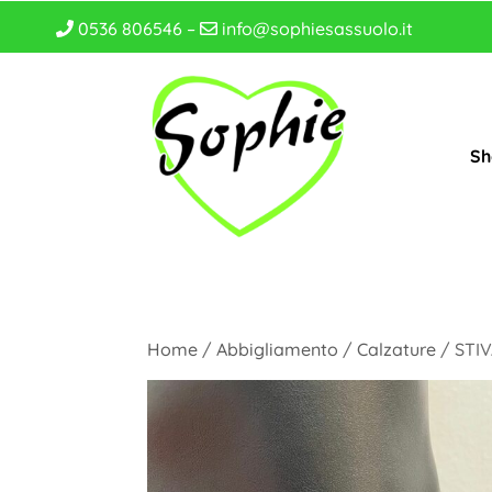
0536 806546 –
info@sophiesassuolo.it
Sh
Home
/
Abbigliamento
/
Calzature
/ STIV