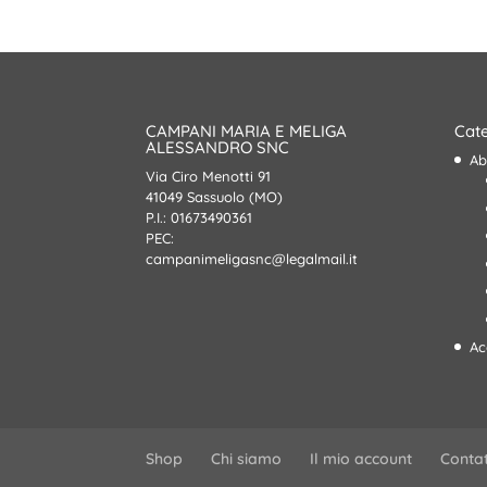
era:
è:
39,90€.
27,00€.
CAMPANI MARIA E MELIGA
Cate
ALESSANDRO SNC
Ab
Via Ciro Menotti 91
41049 Sassuolo (MO)
P.I.: 01673490361
PEC:
campanimeligasnc@legalmail.it
Ac
Shop
Chi siamo
Il mio account
Contat