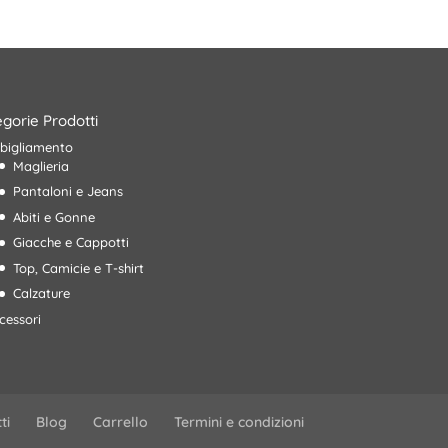
69,90€.
48,00€.
era:
è:
49,00€.
34,00€.
gorie Prodotti
bigliamento
Maglieria
Pantaloni e Jeans
Abiti e Gonne
Giacche e Cappotti
Top, Camicie e T-shirt
Calzature
cessori
ti
Blog
Carrello
Termini e condizioni