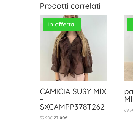
Prodotti correlati
In offerta!
CAMICIA SUSY MIX
pa
–
MI
SXCAMPP378T262
69,9
Il
Il
39,90
€
27,00
€
prezzo
prezzo
originale
attuale