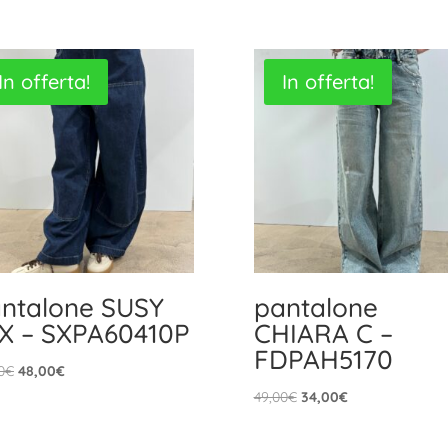
In offerta!
In offerta!
ntalone SUSY
pantalone
X – SXPA60410P
CHIARA C –
FDPAH5170
Il
Il
0
€
48,00
€
prezzo
prezzo
Il
Il
49,00
€
34,00
€
originale
attuale
prezzo
prezzo
era:
è:
originale
attuale