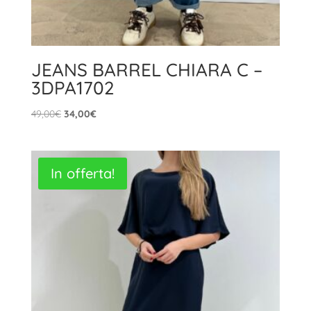
JEANS BARREL CHIARA C –
3DPA1702
Il
Il
49,00
€
34,00
€
prezzo
prezzo
originale
attuale
era:
è:
In offerta!
49,00€.
34,00€.