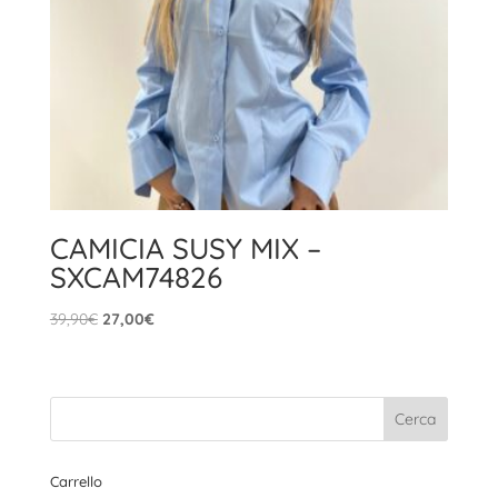
CAMICIA SUSY MIX –
SXCAM74826
Il
Il
39,90
€
27,00
€
prezzo
prezzo
originale
attuale
era:
è:
39,90€.
27,00€.
Carrello