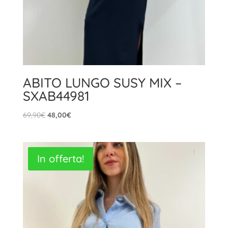
ABITO LUNGO SUSY MIX –
SXAB44981
Il
Il
69,90
€
48,00
€
prezzo
prezzo
originale
attuale
era:
è:
In offerta!
69,90€.
48,00€.