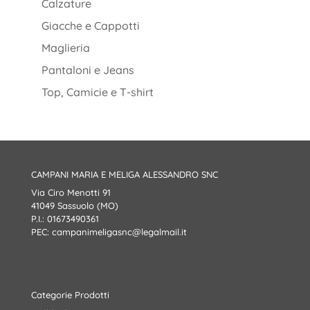
Calzature
Giacche e Cappotti
Maglieria
Pantaloni e Jeans
Top, Camicie e T-shirt
CAMPANI MARIA E MELIGA ALESSANDRO SNC
Via Ciro Menotti 91
41049 Sassuolo (MO)
P.I.: 01673490361
PEC:
campanimeligasnc@legalmail.it
Categorie Prodotti