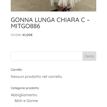
GONNA LUNGA CHIARA C –
MITGO886
Il
Il
59,00
€
41,00
€
prezzo
prezzo
originale
attuale
era:
è:
59,00€.
41,00€.
Carrello
Nessun prodotto nel carrello.
Categorie prodotto
Abbigliamento
Abiti e Gonne