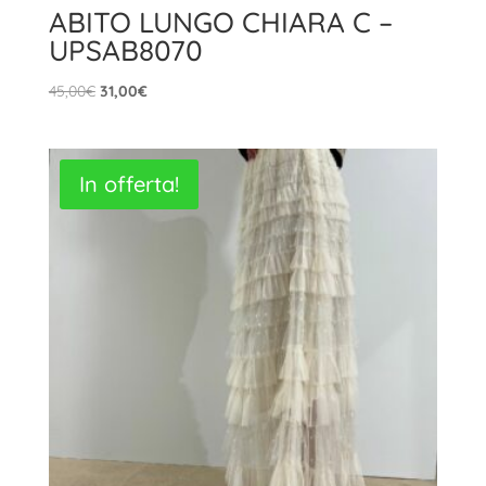
ABITO LUNGO CHIARA C –
UPSAB8070
Il
Il
45,00
€
31,00
€
prezzo
prezzo
originale
attuale
era:
è:
In offerta!
45,00€.
31,00€.