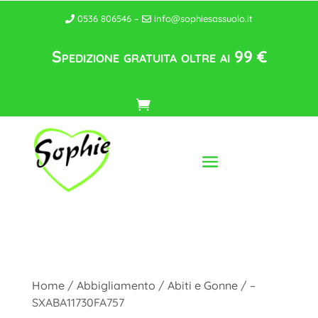
0536 806546 –
info@sophiesassuolo.it
Spedizione gratuita oltre ai 99 €
Home
/
Abbigliamento
/
Abiti e Gonne
/ –
SXABA11730FA757