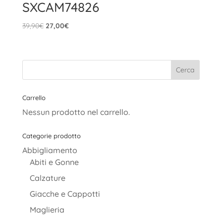
SXCAM74826
Il
Il
39,90
€
27,00
€
prezzo
prezzo
originale
attuale
era:
è:
39,90€.
27,00€.
Carrello
Nessun prodotto nel carrello.
Categorie prodotto
Abbigliamento
Abiti e Gonne
Calzature
Giacche e Cappotti
Maglieria