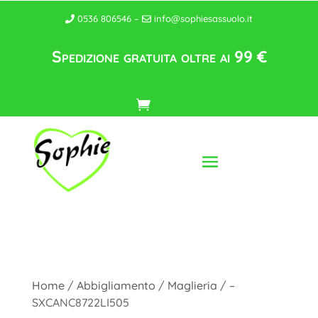
0536 806546 –
info@sophiesassuolo.it
Spedizione gratuita oltre ai 99 €
Home
/
Abbigliamento
/
Maglieria
/ –
SXCANC8722LI505