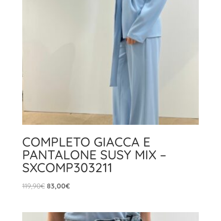
COMPLETO GIACCA E
PANTALONE SUSY MIX –
SXCOMP303211
Il
Il
119,90
€
83,00
€
prezzo
prezzo
originale
attuale
era:
è: