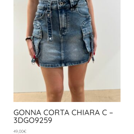
119,90€.
83,00€.
GONNA CORTA CHIARA C –
3DGO9259
49,00
€