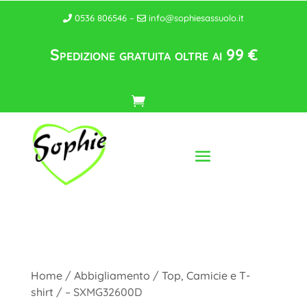
0536 806546 –
info@sophiesassuolo.it
Spedizione gratuita oltre ai 99 €
Home
/
Abbigliamento
/
Top, Camicie e T-
shirt
/ – SXMG32600D