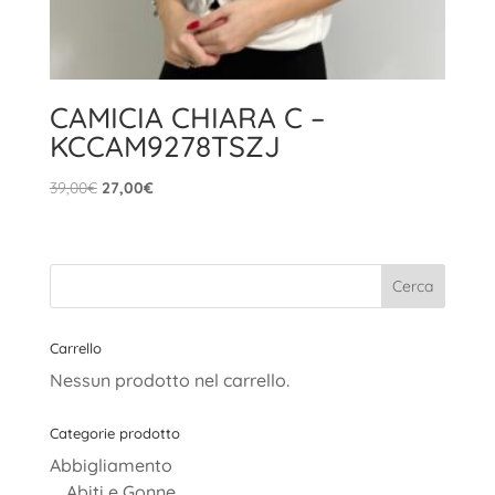
CAMICIA CHIARA C –
KCCAM9278TSZJ
Il
Il
39,00
€
27,00
€
prezzo
prezzo
originale
attuale
era:
è:
39,00€.
27,00€.
Carrello
Nessun prodotto nel carrello.
Categorie prodotto
Abbigliamento
Abiti e Gonne