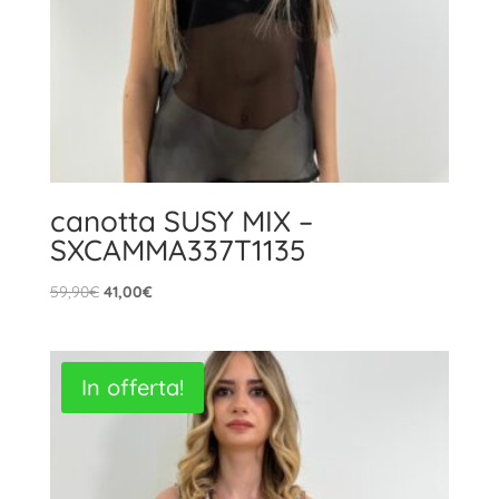
canotta SUSY MIX –
SXCAMMA337T1135
Il
Il
59,90
€
41,00
€
prezzo
prezzo
originale
attuale
era:
è:
In offerta!
59,90€.
41,00€.