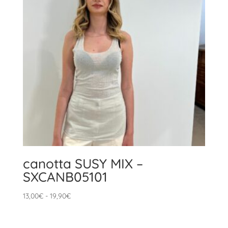
canotta SUSY MIX –
SXCANB05101
Fascia
13,00
€
-
19,90
€
di
prezzo: