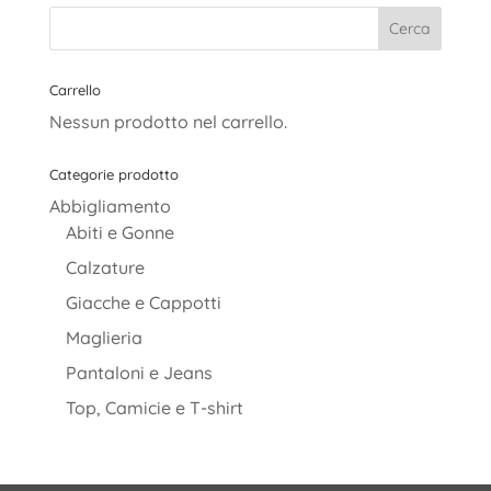
da
13,00€
a
19,90€
Carrello
Nessun prodotto nel carrello.
Categorie prodotto
Abbigliamento
Abiti e Gonne
Calzature
Giacche e Cappotti
Maglieria
Pantaloni e Jeans
Top, Camicie e T-shirt