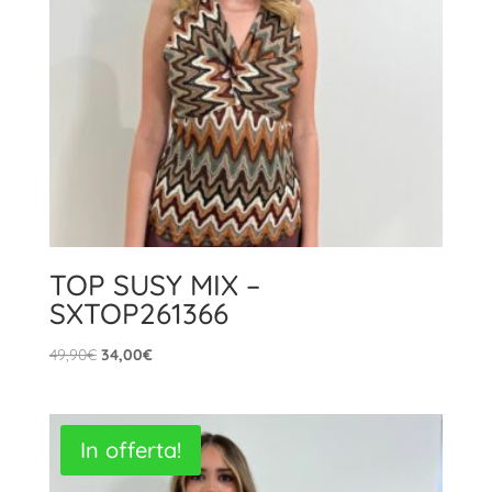
TOP SUSY MIX –
SXTOP261366
Il
Il
49,90
€
34,00
€
prezzo
prezzo
originale
attuale
era:
è:
In offerta!
49,90€.
34,00€.