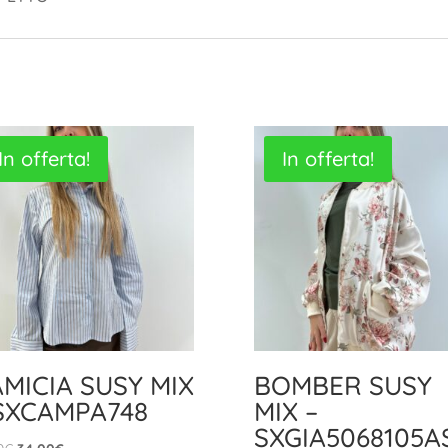
In offerta!
In offerta!
MICIA SUSY MIX
BOMBER SUSY
SXCAMPA748
MIX –
SXGIA5068105A
Il
Il