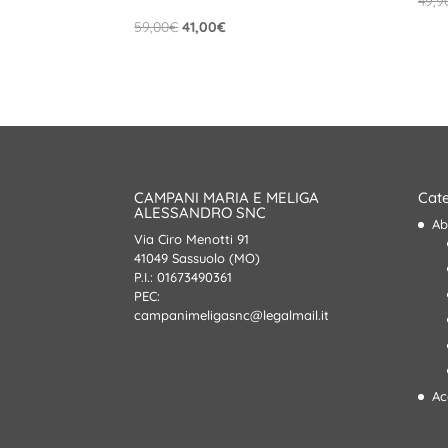
49,9
Il
Il
59,00
€
41,00
€
prezzo
prezzo
originale
attuale
era:
è:
59,00€.
41,00€.
CAMPANI MARIA E MELIGA
Cate
ALESSANDRO SNC
Ab
Via Ciro Menotti 91
41049 Sassuolo (MO)
P.I.: 01673490361
PEC:
campanimeligasnc@legalmail.it
Ac