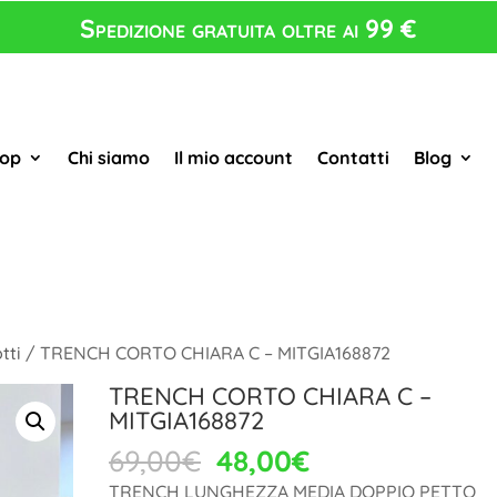
Spedizione gratuita oltre ai 99 €
op
Chi siamo
Il mio account
Contatti
Blog
tti
/ TRENCH CORTO CHIARA C – MITGIA168872
TRENCH CORTO CHIARA C –
MITGIA168872
Il
Il
69,00
€
48,00
€
prezzo
prezzo
TRENCH LUNGHEZZA MEDIA DOPPIO PETTO