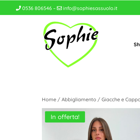
0536 806546 –
info@sophiesassuolo.it
Sh
Home
/
Abbigliamento
/
Giacche e Cappo
In offerta!