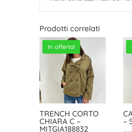
Prodotti correlati
In offerta!
TRENCH CORTO
CA
CHIARA C –
– 
MITGIA188832