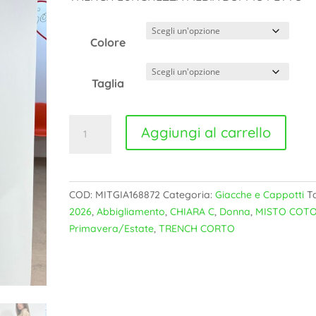
originale
attuale
era:
è:
69,00€.
48,00€.
Colore
Taglia
TRENCH
Aggiungi al carrello
CORTO
CHIARA
C
-
COD:
MITGIA168872
Categoria:
Giacche e Cappotti
T
MITGIA168872
2026
,
Abbigliamento
,
CHIARA C
,
Donna
,
MISTO COT
quantità
Primavera/Estate
,
TRENCH CORTO