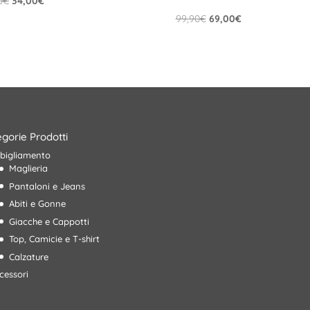
0
€
34,00
€
prezzo
prezzo
Il
Il
99,90
€
69,00
€
originale
attuale
prezzo
prezzo
era:
è:
originale
attuale
49,90€.
34,00€.
era:
è:
99,90€.
69,00€.
gorie Prodotti
bigliamento
Maglieria
Pantaloni e Jeans
Abiti e Gonne
Giacche e Cappotti
Top, Camicie e T-shirt
Calzature
cessori