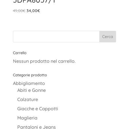
Il
Il
49,00
€
34,00
€
prezzo
prezzo
originale
attuale
era:
è:
49,00€.
34,00€.
Carrello
Nessun prodotto nel carrello.
Categorie prodotto
Abbigliamento
Abiti e Gonne
Calzature
Giacche e Cappotti
Maglieria
Pantaloni e Jeans