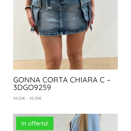
GONNA CORTA CHIARA C –
3DGO9259
Fascia
34,00
€
-
49,00
€
di
prezzo:
da
In offerta!
34,00€