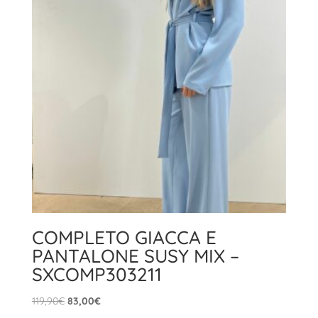
a
49,00€
COMPLETO GIACCA E
PANTALONE SUSY MIX –
SXCOMP303211
Il
Il
119,90
€
83,00
€
prezzo
prezzo