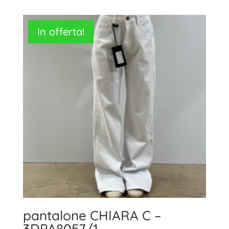
originale
attuale
era:
è:
In offerta!
119,90€.
83,00€.
pantalone CHIARA C –
3DPA8057/1