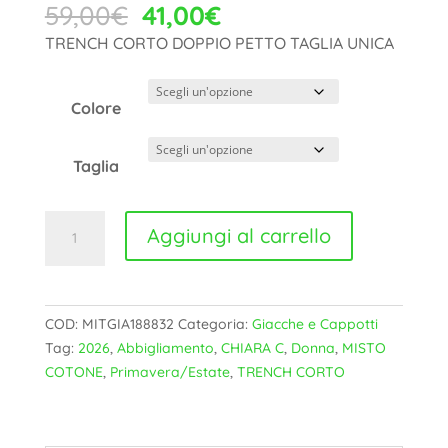
Il
Il
59,00
€
41,00
€
prezzo
prezzo
TRENCH CORTO DOPPIO PETTO TAGLIA UNICA
originale
attuale
era:
è:
59,00€.
41,00€.
Colore
Taglia
TRENCH
Aggiungi al carrello
CORTO
CHIARA
C
-
COD:
MITGIA188832
Categoria:
Giacche e Cappotti
MITGIA188832
Tag:
2026
,
Abbigliamento
,
CHIARA C
,
Donna
,
MISTO
quantità
COTONE
,
Primavera/Estate
,
TRENCH CORTO