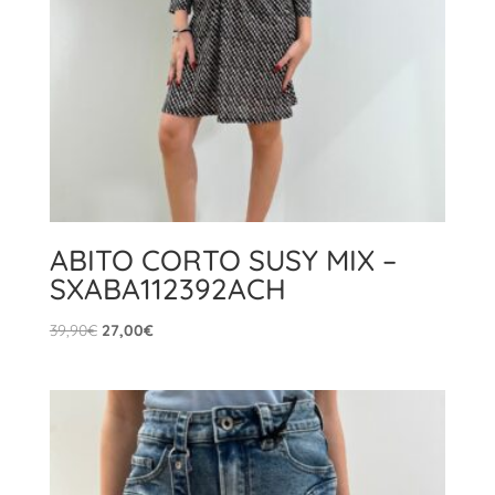
ABITO CORTO SUSY MIX –
SXABA112392ACH
Il
Il
39,90
€
27,00
€
prezzo
prezzo
originale
attuale
era:
è:
39,90€.
27,00€.