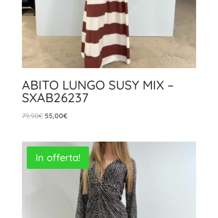
ABITO LUNGO SUSY MIX –
SXAB26237
Il
Il
79,90
€
55,00
€
prezzo
prezzo
originale
attuale
era:
è:
In offerta!
79,90€.
55,00€.