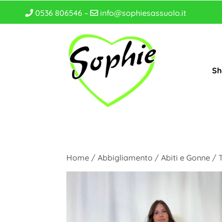
0536 806546 –
info@sophiesassuolo.it
Sh
Home
/
Abbigliamento
/
Abiti e Gonne
/ 