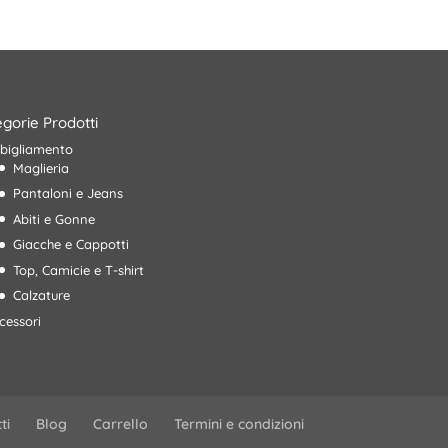
79,90€.
55,00€.
era:
è:
35,90€.
25,00€.
gorie Prodotti
bigliamento
Maglieria
Pantaloni e Jeans
Abiti e Gonne
Giacche e Cappotti
Top, Camicie e T-shirt
Calzature
cessori
ti
Blog
Carrello
Termini e condizioni