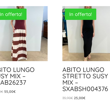
In offerta!
In offerta!
BITO LUNGO
ABITO LUNGO
SY MIX –
STRETTO SUSY
XAB26237
MIX –
SXABSH004376
Il
Il
0
€
55,00
€
prezzo
prezzo
Il
Il
35,90
€
25,00
€
originale
attuale
prezzo
prezzo
era:
è:
originale
attuale