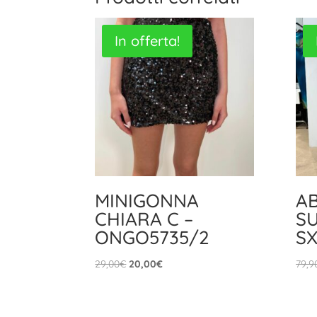
In offerta!
MINIGONNA
A
CHIARA C –
SU
ONGO5735/2
S
Il
Il
29,00
€
20,00
€
79,9
prezzo
prezzo
originale
attuale
era:
è: