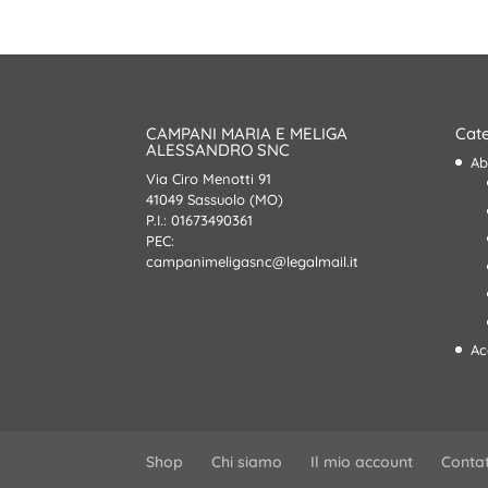
29,00€.
20,00€.
CAMPANI MARIA E MELIGA
Cate
ALESSANDRO SNC
Ab
Via Ciro Menotti 91
41049 Sassuolo (MO)
P.I.: 01673490361
PEC:
campanimeligasnc@legalmail.it
Ac
Shop
Chi siamo
Il mio account
Contat