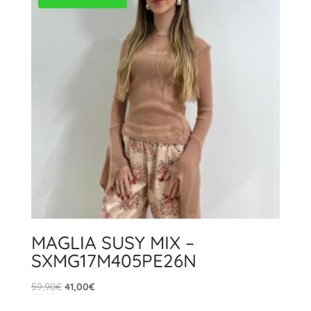
MAGLIA SUSY MIX –
SXMG17M405PE26N
Il
Il
59,90
€
41,00
€
prezzo
prezzo