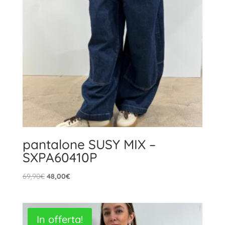
pantalone SUSY MIX –
SXPA60410P
Il
Il
69,90
€
48,00
€
prezzo
prezzo
originale
attuale
era:
è:
In offerta!
69,90€.
48,00€.