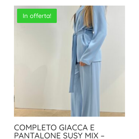
originale
attuale
era:
è:
In offerta!
59,90€.
41,00€.
COMPLETO GIACCA E
PANTALONE SUSY MIX –