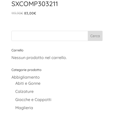
SXCOMP303211
Il
Il
119,90
€
83,00
€
prezzo
prezzo
originale
attuale
era:
è:
119,90€.
83,00€.
Carrello
Nessun prodotto nel carrello.
Categorie prodotto
Abbigliamento
Abiti e Gonne
Calzature
Giacche e Cappotti
Maglieria