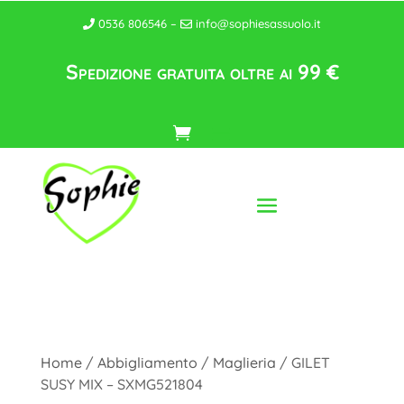
0536 806546 –
info@sophiesassuolo.it
Spedizione gratuita oltre ai 99 €
Home
/
Abbigliamento
/
Maglieria
/ GILET
SUSY MIX – SXMG521804